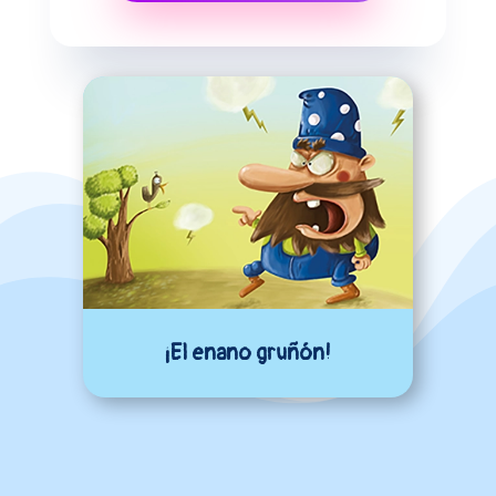
¡El enano gruñón!