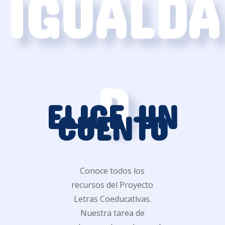
IGUALDA
D
ELIGE UN
CUENTO
Conoce todos los
recursos del Proyecto
Letras Coeducativas.
Nuestra tarea de